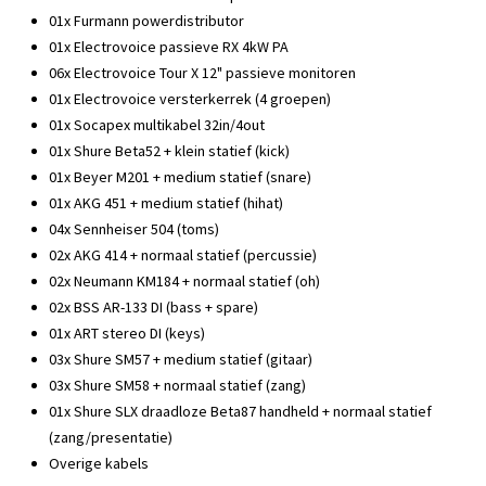
01x Furmann powerdistributor
01x Electrovoice passieve RX 4kW PA
06x Electrovoice Tour X 12" passieve monitoren
01x Electrovoice versterkerrek (4 groepen)
01x Socapex multikabel 32in/4out
01x Shure Beta52 + klein statief (kick)
01x Beyer M201 + medium statief (snare)
01x AKG 451 + medium statief (hihat)
04x Sennheiser 504 (toms)
02x AKG 414 + normaal statief (percussie)
02x Neumann KM184 + normaal statief (oh)
02x BSS AR-133 DI (bass + spare)
01x ART stereo DI (keys)
03x Shure SM57 + medium statief (gitaar)
03x Shure SM58 + normaal statief (zang)
01x Shure SLX draadloze Beta87 handheld + normaal statief
(zang/presentatie)
Overige kabels