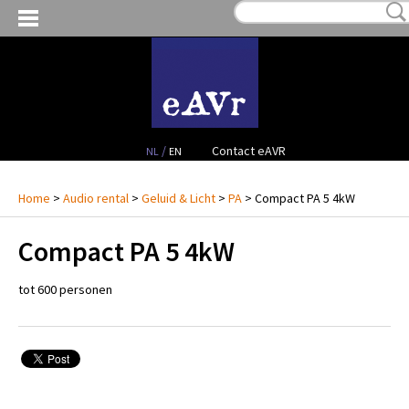
MY WISHLIST:
€ 0,00
(0)
VIDEO RENTAL
AUDIO RENTAL
PROJECTS
/
Contact eAVR
NL
EN
CONTACT
Home
>
Audio rental
>
Geluid & Licht
>
PA
> Compact PA 5 4kW
Compact PA 5 4kW
tot 600 personen