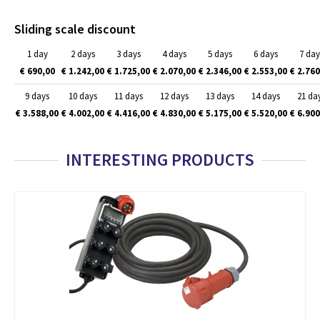
Sliding scale discount
1 day
2 days
3 days
4 days
5 days
6 days
7 day
€ 690,00
€ 1.242,00
€ 1.725,00
€ 2.070,00
€ 2.346,00
€ 2.553,00
€ 2.760
9 days
10 days
11 days
12 days
13 days
14 days
21 da
€ 3.588,00
€ 4.002,00
€ 4.416,00
€ 4.830,00
€ 5.175,00
€ 5.520,00
€ 6.900
INTERESTING PRODUCTS