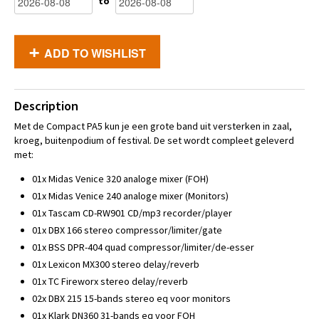
to
ADD TO WISHLIST
Description
Met de Compact PA5 kun je een grote band uit versterken in zaal,
kroeg, buitenpodium of festival. De set wordt compleet geleverd
met:
01x Midas Venice 320 analoge mixer (FOH)
01x Midas Venice 240 analoge mixer (Monitors)
01x Tascam CD-RW901 CD/mp3 recorder/player
01x DBX 166 stereo compressor/limiter/gate
01x BSS DPR-404 quad compressor/limiter/de-esser
01x Lexicon MX300 stereo delay/reverb
01x TC Fireworx stereo delay/reverb
02x DBX 215 15-bands stereo eq voor monitors
01x Klark DN360 31-bands eq voor FOH