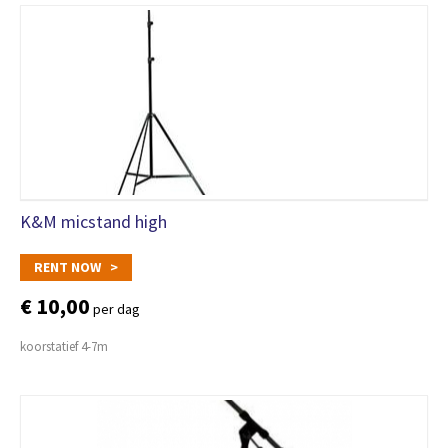
K&M micstand high
RENT NOW >
€ 10,00
per dag
koorstatief 4-7m