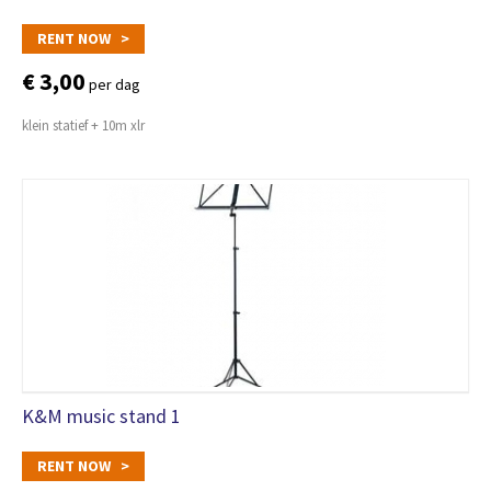
RENT NOW >
€ 3,00
per dag
klein statief + 10m xlr
K&M music stand 1
RENT NOW >