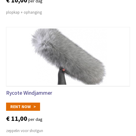
€ 10,00
per dag
plopkap + ophanging
Rycote Windjammer
RENT NOW >
€ 11,00
per dag
zeppelin voor shotgun