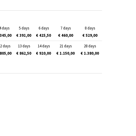
4 days
5 days
6 days
7 days
8 days
 345,00
€ 391,00
€ 425,50
€ 460,00
€ 529,00
2 days
13 days
14 days
21 days
28 days
 805,00
€ 862,50
€ 920,00
€ 1.150,00
€ 1.380,00