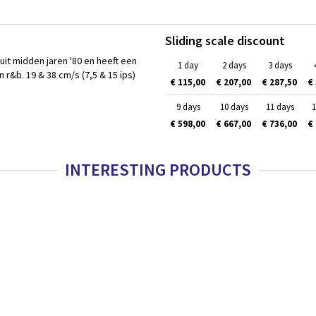
Sliding scale discount
it midden jaren '80 en heeft een
1 day
2 days
3 days
r&b. 19 & 38 cm/s (7,5 & 15 ips)
€ 115,00
€ 207,00
€ 287,50
€
9 days
10 days
11 days
1
€ 598,00
€ 667,00
€ 736,00
€
INTERESTING PRODUCTS