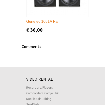
Genelec 1031A Pair
€ 36,00
Comments
VIDEO RENTAL
Recorders/Players
Camcorders Camjo ENG
Non-lineair Editing
SpotSets