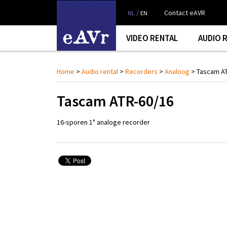
/
Contact eAVR
NL
EN
VIDEO RENTAL
AUDIO 
Home
>
Audio rental
>
Recorders
>
Analoog
> Tascam AT
Tascam ATR-60/16
16-sporen 1" analoge recorder