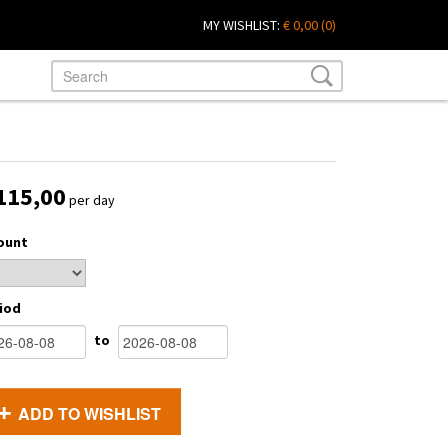
MY WISHLIST:
€ 0,00
(0)
115,00
per day
ount
iod
to
ADD TO WISHLIST