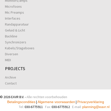
Monitors/amps
Microfoons
Mic Preamps
Interfaces
Randapparatuur
Geluid & Licht
Backline
Synchronizers
Kabels/Stageboxes
Diversen
MIDI
PROJECTS
Archive
Contact
© 2026 EAVR B.V. -
Alle rechten voorbehouden
|
|
Betalingscondities
Algemene voorwaarden
Privacyverklaring
Tel:
030-6775911
Fax:
030-6775912
E-mail:
planning@eavr.nl