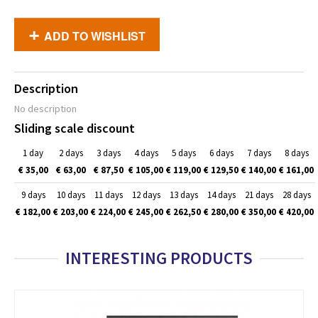
ADD TO WISHLIST
Description
No description
Sliding scale discount
1 day
2 days
3 days
4 days
5 days
6 days
7 days
8 days
€ 35,00
€ 63,00
€ 87,50
€ 105,00
€ 119,00
€ 129,50
€ 140,00
€ 161,00
9 days
10 days
11 days
12 days
13 days
14 days
21 days
28 days
€ 182,00
€ 203,00
€ 224,00
€ 245,00
€ 262,50
€ 280,00
€ 350,00
€ 420,00
INTERESTING PRODUCTS