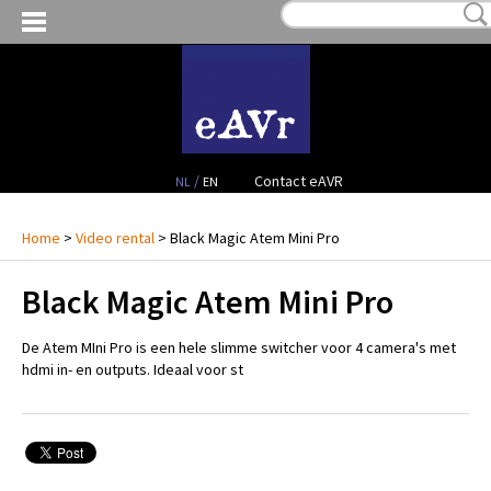
MY WISHLIST:
€ 0,00
(0)
VIDEO RENTAL
AUDIO RENTAL
PROJECTS
/
Contact eAVR
NL
EN
CONTACT
Home
>
Video rental
> Black Magic Atem Mini Pro
Black Magic Atem Mini Pro
De Atem MIni Pro is een hele slimme switcher voor 4 camera's met
hdmi in- en outputs. Ideaal voor st