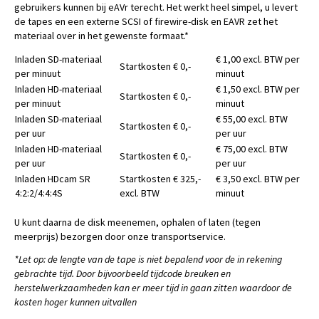
gebruikers kunnen bij eAVr terecht. Het werkt heel simpel, u levert
de tapes en een externe SCSI of firewire-disk en EAVR zet het
materiaal over in het gewenste formaat.*
Inladen SD-materiaal
€ 1,00 excl. BTW per
Startkosten € 0,-
per minuut
minuut
Inladen HD-materiaal
€ 1,50 excl. BTW per
Startkosten € 0,-
per minuut
minuut
Inladen SD-materiaal
€ 55,00 excl. BTW
Startkosten € 0,-
per uur
per uur
Inladen HD-materiaal
€ 75,00 excl. BTW
Startkosten € 0,-
per uur
per uur
Inladen HDcam SR
Startkosten € 325,-
€ 3,50 excl. BTW per
4:2:2/4:4:4S
excl. BTW
minuut
U kunt daarna de disk meenemen, ophalen of laten (tegen
meerprijs) bezorgen door onze transportservice.
*Let op: de lengte van de tape is niet bepalend voor de in rekening
gebrachte tijd. Door bijvoorbeeld tijdcode breuken en
herstelwerkzaamheden kan er meer tijd in gaan zitten waardoor de
kosten hoger kunnen uitvallen