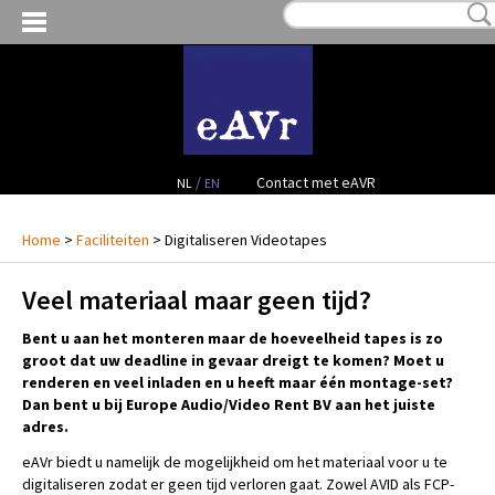
MIJN VERLANGLIJST:
€ 0,00
(0)
VERHUUR VIDEO
VERHUUR AUDIO
FACILITEITEN
/
Contact met eAVR
NL
EN
CONTACT
Home
>
Faciliteiten
> Digitaliseren Videotapes
PROJECTEN
Veel materiaal maar geen tijd?
Bent u aan het monteren maar de hoeveelheid tapes is zo
VERKOOP
groot dat uw deadline in gevaar dreigt te komen? Moet u
renderen en veel inladen en u heeft maar één montage-set?
OCCASION GEAR
Dan bent u bij Europe Audio/Video Rent BV aan het juiste
adres.
eAVr biedt u namelijk de mogelijkheid om het materiaal voor u te
digitaliseren zodat er geen tijd verloren gaat. Zowel AVID als FCP-