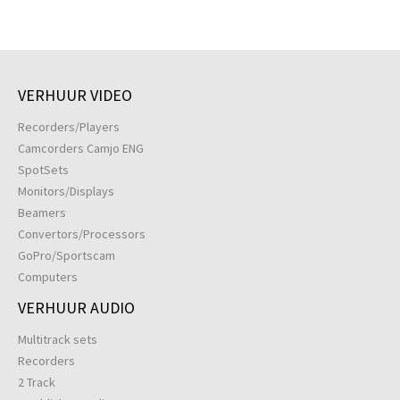
VERHUUR VIDEO
Recorders/Players
Camcorders Camjo ENG
SpotSets
Monitors/Displays
Beamers
Convertors/Processors
GoPro/Sportscam
Computers
VERHUUR AUDIO
Multitrack sets
Recorders
2 Track