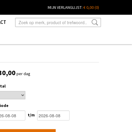
MIJN VERLANGLIJST:
€ 0,00
(0)
ACT
30,00
per dag
tal
iode
t/m