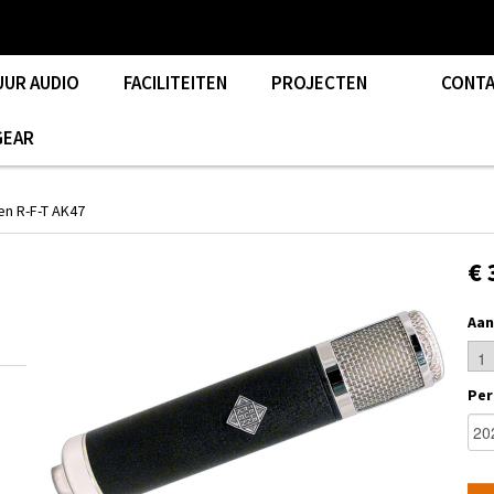
UUR AUDIO
FACILITEITEN
PROJECTEN
CONT
GEAR
en R-F-T AK47
€ 
Aan
Per