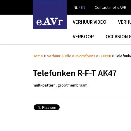
/
Contact met eAVR
NL
EN
VERHUUR VIDEO
VERH
VERKOOP
OCCASION 
Home
>
Verhuur Audio
>
Microfoons
>
Buizen
> Telefunk
Telefunken R-F-T AK47
multi-pattern, grootmembraam