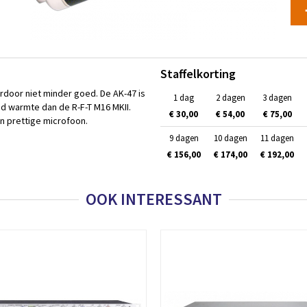
Staffelkorting
rdoor niet minder goed. De AK-47 is
1 dag
2 dagen
3 dagen
warmte dan de R-F-T M16 MKII.
€ 30,00
€ 54,00
€ 75,00
n prettige microfoon.
9 dagen
10 dagen
11 dagen
€ 156,00
€ 174,00
€ 192,00
OOK INTERESSANT