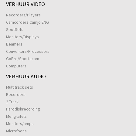
VERHUUR VIDEO
Recorders/Players
Camcorders Camjo ENG
SpotSets
Monitors/Displays
Beamers
Convertors/Processors
GoPro/Sportscam
Computers
VERHUUR AUDIO
Multitrack sets
Recorders
2 Track
Harddiskrecording
Mengtafels
Monitors/amps
Microfoons