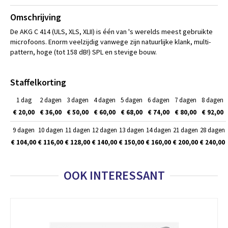
Omschrijving
De AKG C 414 (ULS, XLS, XLII) is één van 's werelds meest gebruikte
microfoons. Enorm veelzijdig vanwege zijn natuurlijke klank, multi-
pattern, hoge (tot 158 dB!) SPL en stevige bouw.
Staffelkorting
1 dag
2 dagen
3 dagen
4 dagen
5 dagen
6 dagen
7 dagen
8 dagen
€ 20,00
€ 36,00
€ 50,00
€ 60,00
€ 68,00
€ 74,00
€ 80,00
€ 92,00
9 dagen
10 dagen
11 dagen
12 dagen
13 dagen
14 dagen
21 dagen
28 dagen
€ 104,00
€ 116,00
€ 128,00
€ 140,00
€ 150,00
€ 160,00
€ 200,00
€ 240,00
OOK INTERESSANT