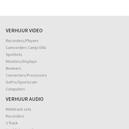
VERHUUR VIDEO
Recorders/Players
Camcorders Camjo ENG
SpotSets
Monitors/Displays
Beamers
Convertors/Processors
GoPro/Sportscam
Computers
VERHUUR AUDIO
Multitrack sets
Recorders
2 Track