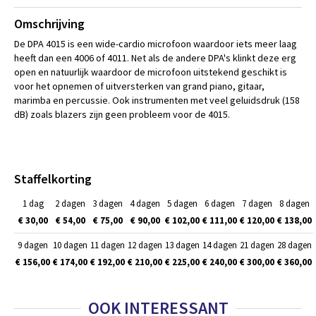
Omschrijving
De DPA 4015 is een wide-cardio microfoon waardoor iets meer laag
heeft dan een 4006 of 4011. Net als de andere DPA's klinkt deze erg
open en natuurlijk waardoor de microfoon uitstekend geschikt is
voor het opnemen of uitversterken van grand piano, gitaar,
marimba en percussie. Ook instrumenten met veel geluidsdruk (158
dB) zoals blazers zijn geen probleem voor de 4015.
Staffelkorting
1 dag
2 dagen
3 dagen
4 dagen
5 dagen
6 dagen
7 dagen
8 dagen
€ 30,00
€ 54,00
€ 75,00
€ 90,00
€ 102,00
€ 111,00
€ 120,00
€ 138,00
9 dagen
10 dagen
11 dagen
12 dagen
13 dagen
14 dagen
21 dagen
28 dagen
€ 156,00
€ 174,00
€ 192,00
€ 210,00
€ 225,00
€ 240,00
€ 300,00
€ 360,00
OOK INTERESSANT