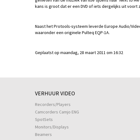
genieten van de muziek van Ilse tijdens haar 'Next to 
kans is groot dat er een DVD of iets dergelijks uit voort
Naast het Protools-systeem leverde Europe Audio/Video 
waaronder een originele Pulteq EQP-1A.
Geplaatst op maandag, 28 maart 2011 om 16:32
VERHUUR VIDEO
Recorders/Players
Camcorders Camjo ENG
SpotSets
Monitors/Displays
Beamers