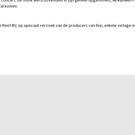
Me' concert. De show werd bovendien in zijn geheel opgenomen, 48-kanalen 
 zal komen.
Rent BV, op speciaal verzoek van de producers van Ilse, enkele vintage e