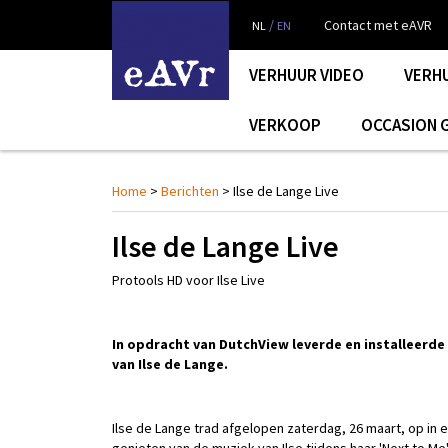
/
Contact met eAVR
NL
EN
VERHUUR VIDEO
VERH
VERKOOP
OCCASION 
Home
>
Berichten
> Ilse de Lange Live
Ilse de Lange Live
Pr
otools HD voor Ilse Live
In opdracht van DutchView leverde en installeerd
van Ilse de Lange.
Ilse de Lange trad afgelopen zaterdag, 26 maart, op in