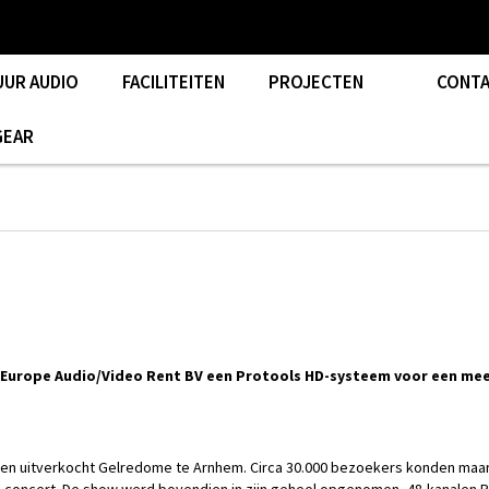
UUR AUDIO
FACILITEITEN
PROJECTEN
CONT
GEAR
e Europe Audio/Video Rent BV een Protools HD-systeem voor een me
 een uitverkocht Gelredome te Arnhem. Circa 30.000 bezoekers konden maar 