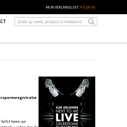
MIJN VERLANGLIJST:
€ 0,00
(0)
ACT
ersporenregistratie
liefst twee uur