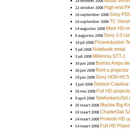
24 oktober 2008
Midas Veron
22 oktober 2008
High-end PA
16 september 2008
Sony PD
16 september 2008
TC Voicel
14 augustus 2008
More HD-mo
6 augustus 2008
Sony J-3 co
24 juli 2008
Pricereduction 
5 juli 2008
Notebook rental
3 juli 2008
Millennia STT-1
30 juni 2008
Burriss Amps de
26 juni 2008
Rent a projector
19 juni 2008
Sony HDR-HC5 
3 juni 2008
Gretsch Catalina 
18 mei 2008
Full HD-projecto
9 april 2008
TelefunkenUSA 
25 maart 2008
Mackie Big K
18 maart 2008
CharterOak S
14 maart 2008
Protools HD u
14 maart 2008
Full HD Plasma