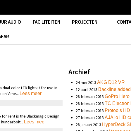
UUR AUDIO
FACILITEITEN
PROJECTEN
CONT
GEAR
Archief
24 mei 2013
AKG D12 VR
 dual-color LED lightkit for use in
12 april 2013
Backline added
o on Vime...
Lees meer
28 februari 2013
GoPro Hero 
28 februari 2013
TC Electroni
27 februari 2013
Protools HD
 for rent is the Blackmagic Design
27 februari 2013
AJA Io HD c
 Thunderbolt...
Lees meer
28 januari 2013
HyperDeck Sh