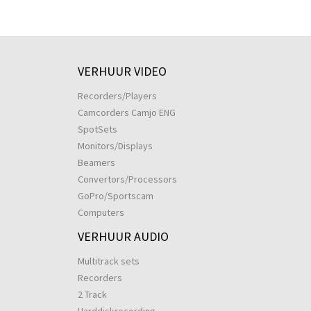
VERHUUR VIDEO
Recorders/Players
Camcorders Camjo ENG
SpotSets
Monitors/Displays
Beamers
Convertors/Processors
GoPro/Sportscam
Computers
VERHUUR AUDIO
Multitrack sets
Recorders
2 Track