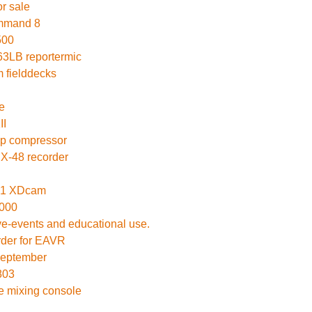
r sale
mmand 8
500
3LB reportermic
 fielddecks
e
II
p compressor
X-48 recorder
1 XDcam
000
live-events and educational use.
der for EAVR
September
803
e mixing console