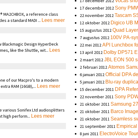
17 december 2012
Vocas shou
17 december 2012
Sony PMW
C® MA2CHBOX, a reference class
22 november 2012
Tascam S
des a standard MADI ...
Lees meer
12 oktober 2012
Digico UB 
15 augustus 2012
Quad Laye
7 augustus 2012
100V PA-sy
ew Blackmagic Design HyperDeck
22 mei 2012
API Lunchbox fo
s, like the Shuttle, wit...
Lees
13 april 2012
Dolby DP571 E
2 maart 2012
JBL EON 500 s
2 februari 2012
Atomos Samu
6 januari 2012
Official DPA de
ne of our Macpro's to a modern
5 januari 2012
Blu-ray duplica
extra RAM (16GB),...
Lees meer
15 december 2011
DPA Refer
22 november 2011
Sony PDW
21 oktober 2011
Samsung 27
 various Sonifex Ltd audiosplitters
21 oktober 2011
Barco Imag
t high perform...
Lees meer
21 oktober 2011
Seamless sw
21 september 2011
Empirical
8 juni 2011
ElectroVoice Tou