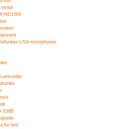
a 480
 rental
W-HD1500
ive
nitors
mponent
Telefunken USA microphones
aler
camcorder
drumkit
r
mics
nob
A-538B
pgrade
 for rent