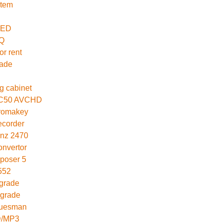
stem
LED
Q
r rent
rade
B
ng cabinet
C50 AVCHD
hromakey
ecorder
enz 2470
nvertor
poser 5
552
pgrade
pgrade
luesman
D/MP3