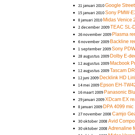
21 januari 2010
Google Stree
15 januari 2010
Sony PMW-E
8 januari 2010
Midas Venice 
2 december 2009
TEAC SL-
26 november 2009
Plasma ren
6 november 2009
Backline re
1 september 2009
Sony PDW
28 augustus 2009
Dolby E-de
12 augustus 2009
Macbook P
12 augustus 2009
Tascam DR
12 juni 2009
Decklink HD Lin
14 mei 2009
Epson EH-TW4
16 maart 2009
Panasonic Blu
29 januari 2009
XDcam EX re
8 januari 2009
DPA 4099 mic
27 november 2008
Camjo Ge
30 oktober 2008
Avid Compos
30 oktober 2008
Adrenaline f