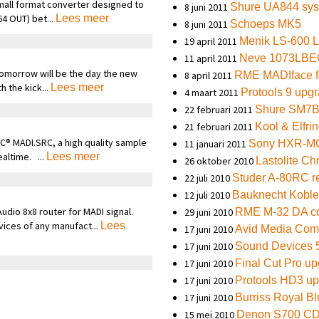
small format converter designed to
8 juni 2011
Shure UA844 sy
64 OUT) bet...
Lees meer
8 juni 2011
Schoeps MK5
19 april 2011
Menik LS-600 
11 april 2011
Neve 1073LBE
tomorrow will be the day the new
8 april 2011
RME MADIface fo
h the kick...
Lees meer
4 maart 2011
Protools 9 upg
22 februari 2011
Shure SM7
21 februari 2011
Kool & Elfri
EC® MADI.SRC, a high quality sample
11 januari 2011
Sony HXR-M
ealtime. ...
Lees meer
26 oktober 2010
Lastolite C
22 juli 2010
Studer A-80RC r
12 juli 2010
Bauknecht Kobl
udio 8x8 router for MADI signal.
29 juni 2010
RME M-32 DA co
ices of any manufact...
Lees
17 juni 2010
Avid Media Com
17 juni 2010
Sound Devices 
17 juni 2010
Final Cut Pro u
17 juni 2010
Protools HD3 u
17 juni 2010
Burriss Royal B
15 mei 2010
Denon S700 C