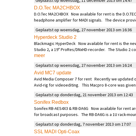
Geplaatst op woensdag, 11 december 2013 om 14:47
D.O.Tec MA2CHBOX
D.O.Tec MA2CHBOX Now available for rent is the D.O.TE
headphone amplifier for MADI signals. The device provi
Geplaatst op woensdag, 27 november 2013 om 16:36
Hyperdeck Studio 2
Blackmagic HyperDeck Now available for rent is the n
Studio 2, a 19" ProRes/DNxHD-recorder. The Studio 2 come
meer
Geplaatst op woensdag, 27 november 2013 om 16:24
Avid MC7 update
Avid Media Composer 7 for rent Recently we updated o
Avid-rig for videoediting. This Macpro 8-core was given 
Geplaatst op donderdag, 21 november 2013 om 12:43
Sonifex Redbox
Sonifex RB-AES4X3 & RB-DA6G Now available for rent are
for broadcast purposes. The RB-DA6G is a 1U rack-moun
Geplaatst op donderdag, 7 november 2013 om 17:07
SSL MADI Opti-Coax