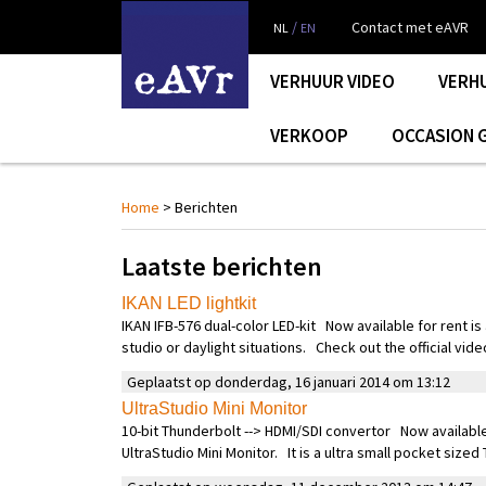
/
Contact met eAVR
NL
EN
VERHUUR VIDEO
VERH
VERKOOP
OCCASION 
Home
> Berichten
Laatste berichten
IKAN LED lightkit
IKAN IFB-576 dual-color LED-kit Now available for rent is a
studio or daylight situations. Check out the official vide
Geplaatst op donderdag, 16 januari 2014 om 13:12
UltraStudio Mini Monitor
10-bit Thunderbolt --> HDMI/SDI convertor Now available
UltraStudio Mini Monitor. It is a ultra small pocket sized