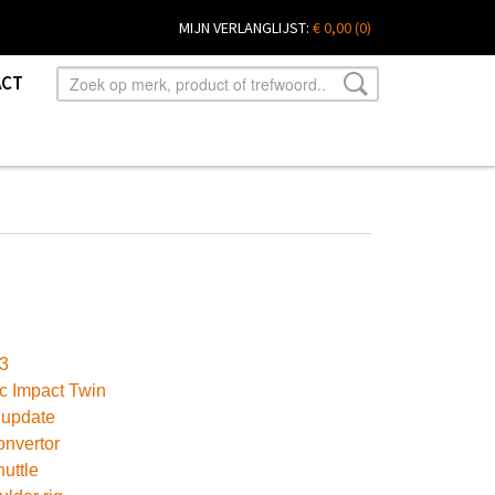
MIJN VERLANGLIJST:
€ 0,00
(0)
ACT
3
c Impact Twin
 update
onvertor
uttle