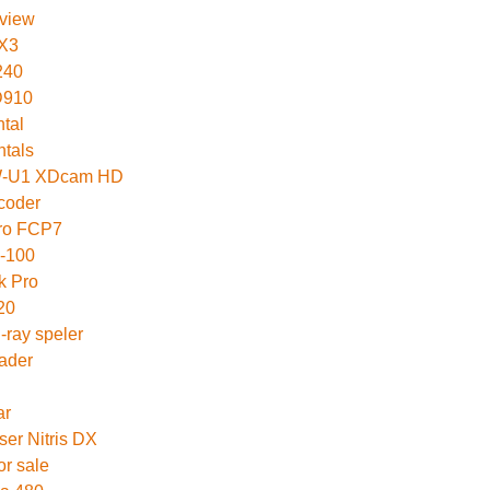
tview
X3
240
D910
tal
ntals
-U1 XDcam HD
coder
ro FCP7
-100
k Pro
20
-ray speler
ader
ar
er Nitris DX
or sale