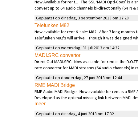
Now Available for rent... The SSL ‘MADI Opti-Coax’ is a 
convert up to 64 audio channels bi-directionally (64 IN & 
Geplaatst op dinsdag, 3 september 2013 om 17:28
Telefunken M82
Now available for rent & sale: M82 After 7 long months 
Telefunken M82's will arrive. Though it was designed wit
Geplaatst op woensdag, 31 juli 2013 om 14:32
MADI.SRC convertor
Direct Out MADI.SRC Now avaliable for rent is the D.O.T
rate convertor for MADI streams (64 audio channels) in r
Geplaatst op donderdag, 27 juni 2013 om 12:44
RME MADI Bridge
RME Audio MADI Bridge Now available for rent is a RME A
Developed as the optimal missing link between MADI dev
meer
Geplaatst op dinsdag, 4 juni 2013 om 17:32