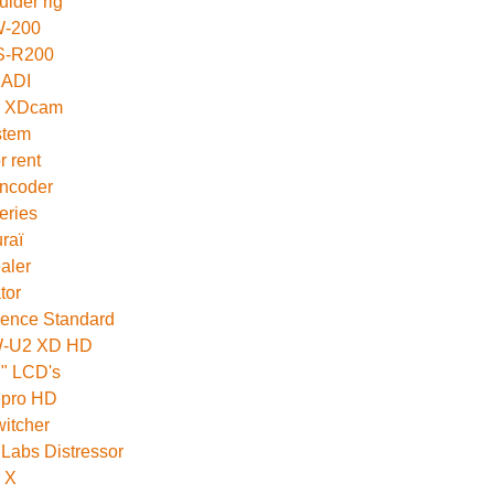
lder rig
-200
S-R200
MADI
r XDcam
stem
r rent
ncoder
eries
raï
aler
tor
ence Standard
-U2 XD HD
" LCD's
epro HD
itcher
 Labs Distressor
r X