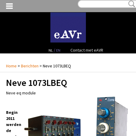
MIJN VERLANGLIJST:
€ 0,00
(0)
VERHUUR VIDEO
VERHUUR AUDIO
FACILITEITEN
/
Contact met eAVR
NL
EN
CONTACT
Home
>
Berichten
> Neve 1073LBEQ
Neve 1073LBEQ
PROJECTEN
Neve eq module
VERKOOP
OCCASION GEAR
Begin
2011
werden
de