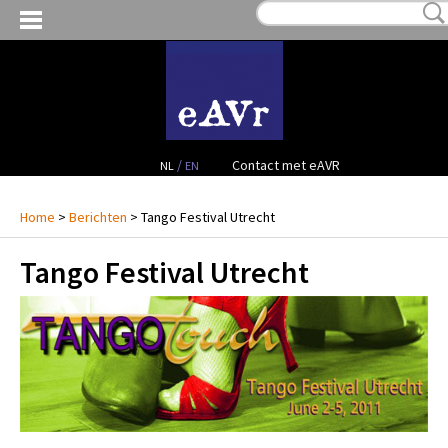
MIJN VERLANGLIJST:
€ 0,00
(0)
VERHUUR VIDEO
VERHUUR AUDIO
FACILITEITEN
/
Contact met eAVR
NL
EN
CONTACT
Home
>
Berichten
> Tango Festival Utrecht
Tango Festival Utrecht
PROJECTEN
VERKOOP
OCCASION GEAR