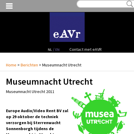
MIJN VERLANGLIJST:
€ 0,00
(0)
VERHUUR VIDEO
VERHUUR AUDIO
FACILITEITEN
/
Contact met eAVR
NL
EN
CONTACT
Home
>
Berichten
> Museumnacht Utrecht
Museumnacht Utrecht
PROJECTEN
Museumnacht Utrecht 2011
VERKOOP
OCCASION GEAR
Europe Audio/Video Rent BV zal
op 29 oktober de techniek
verzorgen bij Sterrenwacht
Sonnenborgh tijdens de