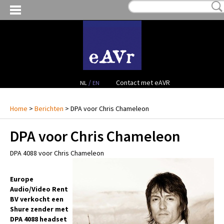
MIJN VERLANGLIJST:
€ 0,00
(0)
VERHUUR VIDEO
VERHUUR AUDIO
FACILITEITEN
/
Contact met eAVR
NL
EN
CONTACT
Home
>
Berichten
> DPA voor Chris Chameleon
DPA voor Chris Chameleon
PROJECTEN
DPA 4088 voor Chris Chameleon
VERKOOP
Europe
OCCASION GEAR
Audio/Video Rent
BV verkocht een
Shure zender met
DPA 4088 headset