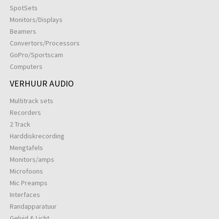
SpotSets
Monitors/Displays
Beamers
Convertors/Processors
GoPro/Sportscam
Computers
VERHUUR AUDIO
Multitrack sets
Recorders
2 Track
Harddiskrecording
Mengtafels
Monitors/amps
Microfoons
Mic Preamps
Interfaces
Randapparatuur
Geluid & Licht