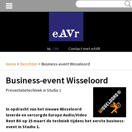
MIJN VERLANGLIJST:
€ 0,00
(0)
VERHUUR VIDEO
VERHUUR AUDIO
FACILITEITEN
/
Contact met eAVR
NL
EN
CONTACT
Home
>
Berichten
> Business-event Wisseloord
Business-event Wisseloord
PROJECTEN
Presentatietechniek in Studio 1
VERKOOP
OCCASION GEAR
In opdracht van het nieuwe Wisseloord
leverde en verzorgde Europe Audio/Video
Rent BV op 15 maart de techniek tijdens het eerste business-
event in Studio 1.