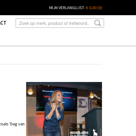
MIJN VERLANGLIJST:
€ 0,00
(0)
ACT
zoals 'Dag van