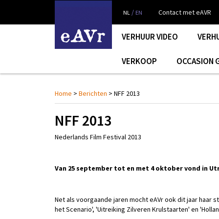
/
Contact met eAVR
NL
EN
VERHUUR VIDEO
VERH
VERKOOP
OCCASION 
Home
>
Berichten
> NFF 2013
NFF 2013
Nederlands Film Festival 2013
Van 25 september tot en met 4 oktober vond in Utr
Net als voorgaande jaren mocht eAVr ook dit jaar haar 
het Scenario', 'Uitreiking Zilveren Krulstaarten' en 'Holla