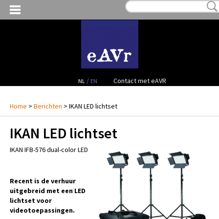
MIJN VERLANGLIJST:
€ 0,00
(0)
VERHUUR VIDEO
VERHUUR AUDIO
FACILITEITEN
/
Contact met eAVR
NL
EN
CONTACT
Home
>
Berichten
> IKAN LED lichtset
IKAN LED lichtset
PROJECTEN
IKAN IFB-576 dual-color LED
VERKOOP
OCCASION GEAR
Recent is de verhuur
uitgebreid met een LED
lichtset voor
videotoepassingen.