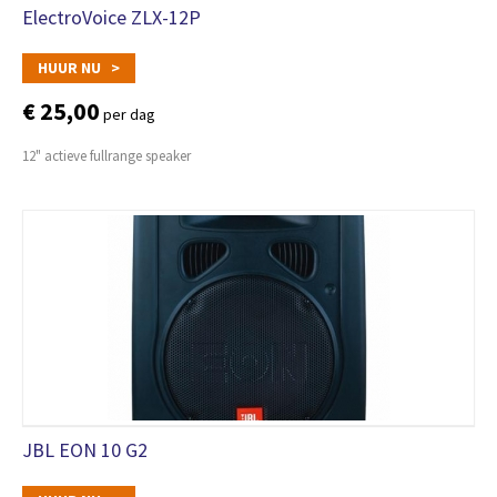
ElectroVoice ZLX-12P
HUUR NU >
€ 25,00
per dag
12" actieve fullrange speaker
JBL EON 10 G2