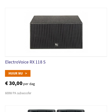
ElectroVoice RX 118 S
HUUR NU >
€ 30,00
per dag
600W PA subwoofer