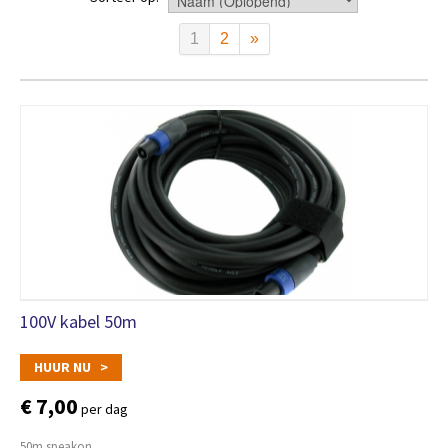
1
2
»
100V kabel 50m
HUUR NU >
€ 7,00
per dag
50m speakon