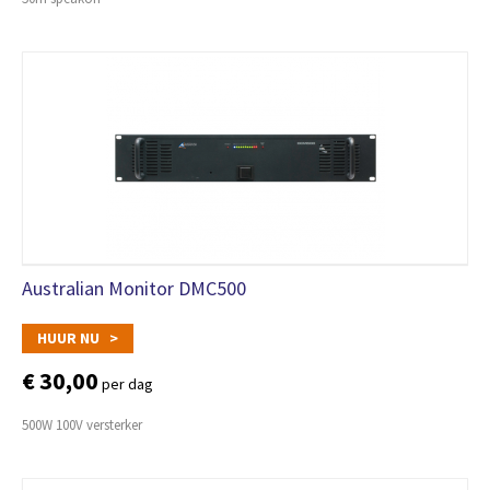
Australian Monitor DMC500
HUUR NU >
€ 30,00
per dag
500W 100V versterker