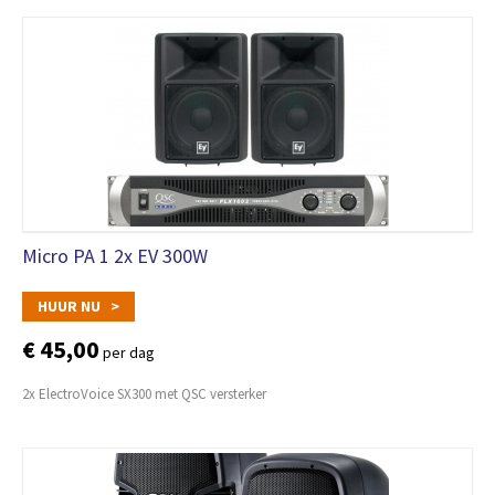
Micro PA 1 2x EV 300W
HUUR NU >
€ 45,00
per dag
2x ElectroVoice SX300 met QSC versterker