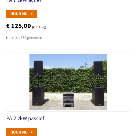
HUUR NU >
€ 125,00
per dag
tot circa 150 personen
PA 2 2kW passief
HUUR NU >