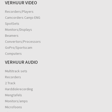
VERHUUR VIDEO
Recorders/Players
Camcorders Camjo ENG
SpotSets
Monitors/Displays
Beamers
Convertors/Processors
GoPro/Sportscam
Computers
VERHUUR AUDIO
Multitrack sets
Recorders
2 Track
Harddiskrecording
Mengtafels
Monitors/amps
Microfoons