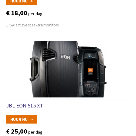
HUUR NU >
€ 18,00
per dag
175W actieve speakers/monitors
JBL EON 515 XT
HUUR NU >
€ 25,00
per dag