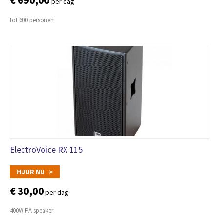
€ 690,00
per dag
tot 600 personen
ElectroVoice RX 115
HUUR NU >
€ 30,00
per dag
400W PA speaker