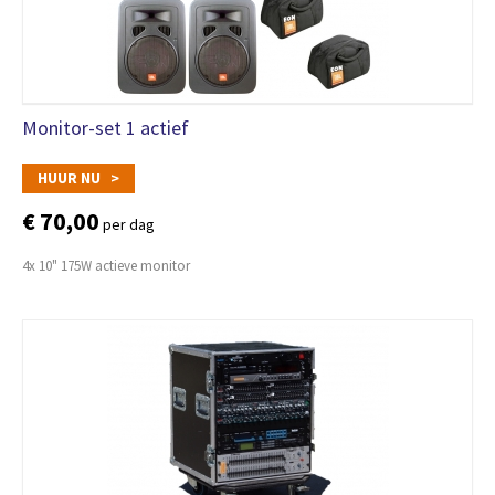
Monitor-set 1 actief
HUUR NU >
€ 70,00
per dag
4x 10" 175W actieve monitor