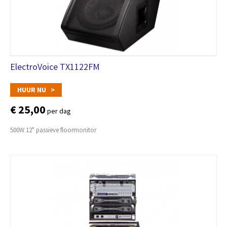
ElectroVoice TX1122FM
HUUR NU >
€ 25,00
per dag
500W 12" passieve floormonitor