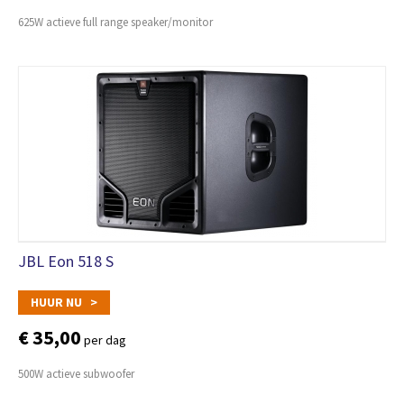
625W actieve full range speaker/monitor
JBL Eon 518 S
HUUR NU >
€ 35,00
per dag
500W actieve subwoofer