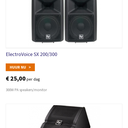
ElectroVoice SX 200/300
HUUR NU >
€ 25,00
per dag
300W PA speakers/monitor